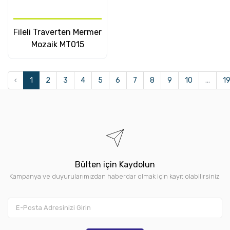
Fileli Traverten Mermer
Mozaik MT015
‹
1
2
3
4
5
6
7
8
9
10
...
1
Bülten için Kaydolun
Kampanya ve duyurularımızdan haberdar olmak için kayıt olabilirsiniz.