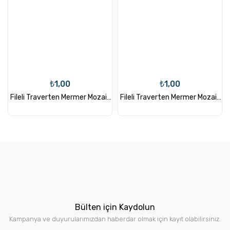
₺1,00
₺1,00
k
Fileli Traverten Mermer Mozaik
Fileli Traverten Mermer Mozaik
MT107
MT106
Bülten için Kaydolun
Kampanya ve duyurularımızdan haberdar olmak için kayıt olabilirsiniz.