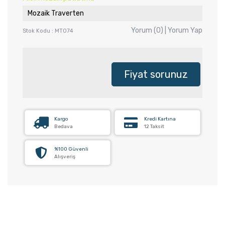
Mozaik Traverten
Yorum (0) | Yorum Yap
Stok Kodu : MT074
Fiyat sorunuz
Kargo
Kredi Kartına
Bedava
12 Taksit
%100 Güvenli
Alışveriş