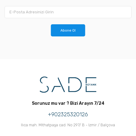
Abone Ol
Sorunuz mu var ? Bizi Arayın 7/24
+902325320126
Ilıca mah. Mithatpaşa cad. No 297/ B - Izmir / Balçova